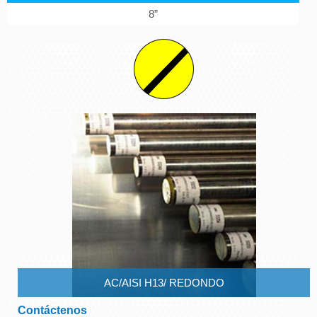
8”
AC/AISI H13/ REDONDO
Contáctenos