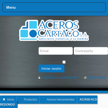
Menu
Recordarme
Iniciar sesión
¿Olvidó su contraseña?
Registrarse
Inicio
Productos
Aceros Herramientas
AC/AISI H13/
REDONDO